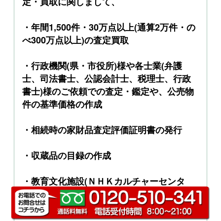
定・買取に関しまして、
・年間1,500件・30万点以上(通算2万件・の
べ300万点以上)の査定買取
・行政機関(県・市役所)様や各士業(弁護
士、司法書士、公認会計士、税理士、行政
書士)様のご依頼での査定・鑑定や、公売物
件の基準価格の作成
・相続時の家財品査定評価証明書の発行
・収蔵品の目録の作成
・教育文化施設(ＮＨＫカルチャーセンタ
ー、商工会議所など)での鑑定会や講演会の
実施